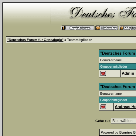
"Deutsches Forum für Genealogie"
» Teammitglieder
"Deutsches Forum 
Benutzername
Gruppenmitglieder
Admin
"Deutsches Forum 
Benutzername
Gruppenmitglieder
Andreas Ho
Gehe zu:
Powered by
Burning B