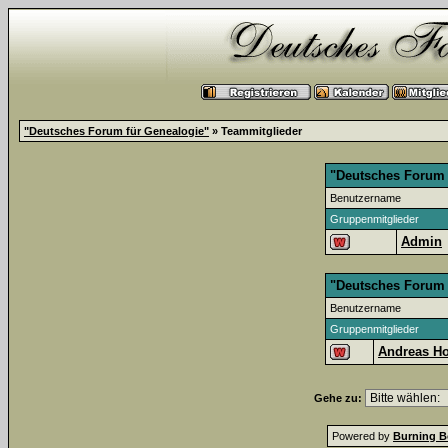
"Deutsches Forum für Genealogie"
» Teammitglieder
"Deutsches Forum 
Benutzername
Gruppenmitglieder
Admin
"Deutsches Forum 
Benutzername
Gruppenmitglieder
Andreas Ho
Gehe zu:
Powered by
Burning B