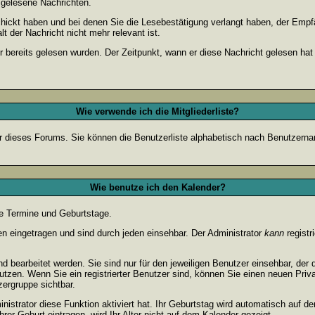
d gelesene Nachrichten.
chickt haben und bei denen Sie die Lesebestätigung verlangt haben, der Emp
lt der Nachricht nicht mehr relevant ist.
 bereits gelesen wurden. Der Zeitpunkt, wann er diese Nachricht gelesen hat
Wie verwende ich die Mitgliederliste?
tzer dieses Forums. Sie können die Benutzerliste alphabetisch nach Benutzer
Wie benutze ich den Kalender?
te Termine und Geburtstage.
 eingetragen und sind durch jeden einsehbar. Der Administrator
kann
registr
 bearbeitet werden. Sie sind nur für den jeweiligen Benutzer einsehbar, der 
utzen. Wenn Sie ein registrierter Benutzer sind, können Sie einen neuen Pri
zergruppe sichtbar.
strator diese Funktion aktiviert hat. Ihr Geburtstag wird automatisch auf 
er Geburt eintragen, wird Ihr Alter nicht auf dem Kalender gezeigt.