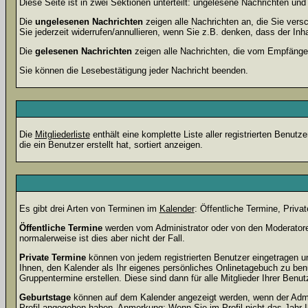
Diese Seite ist in zwei Sektionen unterteilt: ungelesene Nachrichten un
Die
ungelesenen Nachrichten
zeigen alle Nachrichten an, die Sie vers
Sie jederzeit widerrufen/annullieren, wenn Sie z.B. denken, dass der Inha
Die
gelesenen Nachrichten
zeigen alle Nachrichten, die vom Empfänger
Sie können die Lesebestätigung jeder Nachricht beenden.
Die
Mitgliederliste
enthält eine komplette Liste aller registrierten Benu
die ein Benutzer erstellt hat, sortiert anzeigen.
Es gibt drei Arten von Terminen im
Kalender
: Öffentliche Termine, Priva
Öffentliche Termine
werden vom Administrator oder von den Moderatoren
normalerweise ist dies aber nicht der Fall.
Private Termine
können von jedem registrierten Benutzer eingetragen und
Ihnen, den Kalender als Ihr eigenes persönliches Onlinetagebuch zu ben
Gruppentermine erstellen. Diese sind dann für alle Mitglieder Ihrer Benut
Geburtstage
können auf dem Kalender angezeigt werden, wenn der Admini
Profil angegeben haben. Anmerkung: Wenn Sie im Profil nicht das Jahr Ihr