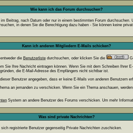
Wie kann ich das Forum durchsuchen?
 im Beitrag, nach Datum oder nur in einem bestimmten Forum durchsuchen. Um
hsuchen, in denen Sie die Berechtigung dazu haben - Sie können keine privat
Kann ich anderen Mitgliedern E-Mails schicken?
 entweder die
Benutzerliste
durchsuchen, oder klicken Sie die
Gr
dem Sie Ihre Nachricht eintragen können. Wenn Sie mit dem Schreiben Ihrer E-M
gründen, die E-Mail-Adresse des Empfängers nicht sichtbar ist.
at dieser Benutzer angegeben, dass er keine E-Mails von anderen Benutzern er
m Thema an jemanden zu verschicken. Wenn Sie ein Thema anschauen, werden S
hten
System an andere Benutzer des Forums verschicken. Um mehr Information
Was sind private Nachrichten?
 sich registrierte Benutzer gegenseitig Private Nachrichten zuschicken.