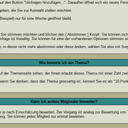
 den Button "Umfragen hinzufügen...". Daraufhin öffnet sich ein neues Fenst
geben, die Sie zur Auswahl stellen möchten.
eispiel) nur für eine Woche geöffnet bleibt.
e Sie stimmen möchten und klicken den [ Abstimmen ] Knopf. Sie können sich
frage ist freiwillig. Sie können für eine der vorhandenen Optionen stimmen 
 in dieser nicht mehr abstimmen oder diese ändern, wählen Sie also mit Sorg
Wie bewerte ich ein Thema?
f der Themenseite sehen, der Ihnen erlaubt dieses Thema mit einer Zahl zwi
er wenn Sie denken, dass das Thema grossartig ist, können Sie es als "10 Pun
Kann ich andere Mitglieder bewerten?
eder je nach Einschätzung bewerten. Der Vorgang ist analog zur Bewertung vo
g: Sie können jedes Mitglied nur einmal bewerten.