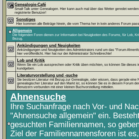
Genealogie-Café
Small-Talk unter Genealogen. Hier kann auch mal über das Wetter geredet werden. ;-
registrierte Benutzer!
Sonstiges
Hier kommen alle Beiträge hinein, die vom Thema her in kein anderes Forum pas
Allgemein
Die folgenden Foren dienen zur Information bei Neuigkeiten des Forums, für Lob, Kr
Bezug.
Ankündigungen und Neuigkeiten
Ankündigungen und Neuigkeiten des Administrators rund um das "Forum Ahnenf
hier veröffentlicht. Hier hat nur der Administrator Schreibrechte!
Lob und Kritik
Wenn Sie ein Lob aussprechen oder Kritik üben möchten, so können Sie dieses 
kundgeben.
Literaturvorstellung und -suche
Sie besitzen Literatur mit Bezug zur Genealogie, oder wissen, dass gerade eine
genealogischer Literatur auf den Markt ist, so können Sie es in diesem Forum d
Benutzern verbunden mit einer kleinen Buchvorstellung mitteilen.
Ahnensuche
Ihre Suchanfrage nach Vor- und Nac
"Ahnensuche allgemein" ein. Besteht
gesuchten Familiennamen, so geben S
Ziel der Familiennamensforen ist es