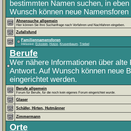
bestimmten Namen suchen, in eben
Wunsch können neue Namensforen du
Ahnensuche allgemein
Hier können Sie Ihre Suchanfrage nach Vorfahren und Nachfahren eingeben.
Zufallsfund
Familiennamensforen
Inklusive:
Eckstein
,
Hotze
,
Krusenbaum
,
Triebel
Berufe
Wer nähere Informationen über alte Be
Antwort. Auf Wunsch können neue Be
eingerichtet werden.
Berufe allgemein
Forum für Berufe, für die noch kein eigenes Forum eingerichtet wurde.
Glaser
Schäfer, Hirten, Hutmänner
Zimmermann
Orte