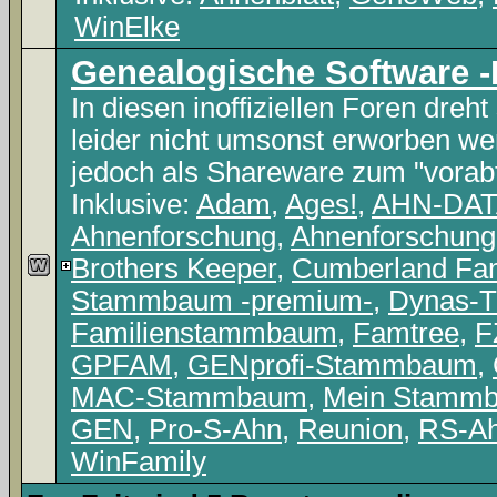
WinElke
Genealogische Softwar
In diesen inoffiziellen Foren dreh
leider nicht umsonst erworben w
jedoch als Shareware zum "vorabt
Inklusive:
Adam
,
Ages!
,
AHN-DAT
Ahnenforschung
,
Ahnenforschung
Brothers Keeper
,
Cumberland Fam
Stammbaum -premium-
,
Dynas-T
Familienstammbaum
,
Famtree
,
F
GPFAM
,
GENprofi-Stammbaum
,
MAC-Stammbaum
,
Mein Stamm
GEN
,
Pro-S-Ahn
,
Reunion
,
RS-A
WinFamily