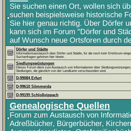
Sie suchen einen Ort, wollen sich ü
suchen beispielsweise historische F
Sie hier genau richtig. Über Dörfer u
kann sich im Forum "Dörfer und Stä
auf Wunsch neue Ortsforen durch den
Dörfer und Städte
Informationsaustausch über Dörfer und Städte, für die noch kein Ortsforum einge
Suchanfragen gehören hier hinein.
Siedlungswüstungen
Dieses Forum dient zum Austausch von Informationen über Siedlungswüstungen
Siedlungen, die gänzlich von der Landkarte verschwunden sind.
D-99084 Erfurt
D-99610 Sömmerda
D-99195 Schloßvippach
Genealogische Quellen
Forum zum Austausch von Informatio
Adreßbücher, Bürgerbücher, Kirchenb