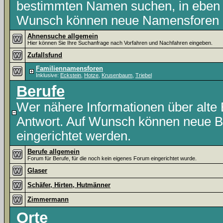
bestimmten Namen suchen, in eben
Wunsch können neue Namensforen du
Ahnensuche allgemein
Hier können Sie Ihre Suchanfrage nach Vorfahren und Nachfahren eingeben.
Zufallsfund
Familiennamensforen
Inklusive:
Eckstein
,
Hotze
,
Krusenbaum
,
Triebel
Berufe
Wer nähere Informationen über alte Be
Antwort. Auf Wunsch können neue Be
eingerichtet werden.
Berufe allgemein
Forum für Berufe, für die noch kein eigenes Forum eingerichtet wurde.
Glaser
Schäfer, Hirten, Hutmänner
Zimmermann
Orte