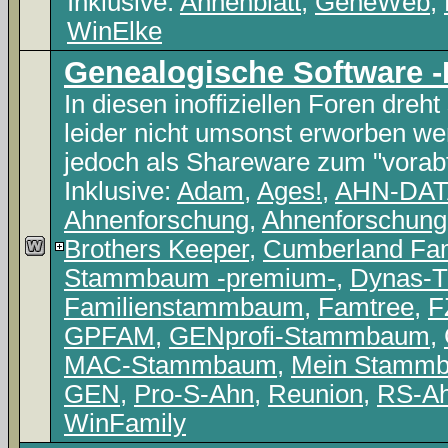
Inklusive:
Ahnenblatt
,
GeneWeb
,
WinElke
Genealogische Softwar
In diesen inoffiziellen Foren dreh
leider nicht umsonst erworben w
jedoch als Shareware zum "vorabt
Inklusive:
Adam
,
Ages!
,
AHN-DAT
Ahnenforschung
,
Ahnenforschung
Brothers Keeper
,
Cumberland Fam
Stammbaum -premium-
,
Dynas-T
Familienstammbaum
,
Famtree
,
F
GPFAM
,
GENprofi-Stammbaum
,
MAC-Stammbaum
,
Mein Stamm
GEN
,
Pro-S-Ahn
,
Reunion
,
RS-A
WinFamily