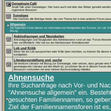
Genealogie-Café
Small-Talk unter Genealogen. Hier kann auch mal über das Wetter geredet werden. ;-
registrierte Benutzer!
Sonstiges
Hier kommen alle Beiträge hinein, die vom Thema her in kein anderes Forum pas
Allgemein
Die folgenden Foren dienen zur Information bei Neuigkeiten des Forums, für Lob, Kr
Bezug.
Ankündigungen und Neuigkeiten
Ankündigungen und Neuigkeiten des Administrators rund um das "Forum Ahnenf
hier veröffentlicht. Hier hat nur der Administrator Schreibrechte!
Lob und Kritik
Wenn Sie ein Lob aussprechen oder Kritik üben möchten, so können Sie dieses 
kundgeben.
Literaturvorstellung und -suche
Sie besitzen Literatur mit Bezug zur Genealogie, oder wissen, dass gerade eine
genealogischer Literatur auf den Markt ist, so können Sie es in diesem Forum d
Benutzern verbunden mit einer kleinen Buchvorstellung mitteilen.
Ahnensuche
Ihre Suchanfrage nach Vor- und Nac
"Ahnensuche allgemein" ein. Besteht
gesuchten Familiennamen, so geben S
Ziel der Familiennamensforen ist es