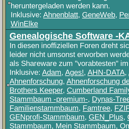
heruntergeladen werden kann.
Inklusive:
Ahnenblatt
,
GeneWeb
,
Pe
WinElke
Genealogische Software 
In diesen inoffiziellen Foren dreht s
leider nicht umsonst erworben wer
als Shareware zum "vorabtesten" im
Inklusive:
Adam
,
Ages!
,
AHN-DATA
,
Ahnenforschung
,
Ahnenforschung d
Brothers Keeper
,
Cumberland Famil
Stammbaum -premium-
,
Dynas-Tre
Familienstammbaum
,
Famtree
,
FZIP
GENprofi-Stammbaum
,
GEN_Plus
,
Stammbaum
,
Mein Stammbaum
,
O