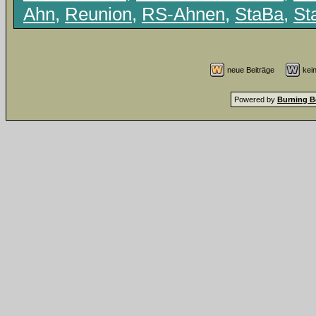
Ahn
,
Reunion
,
RS-Ahnen
,
StaBa
,
St
neue Beiträge
kei
Powered by
Burning B